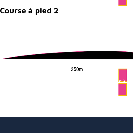
Course à pied 2
250m
COURSE À PI